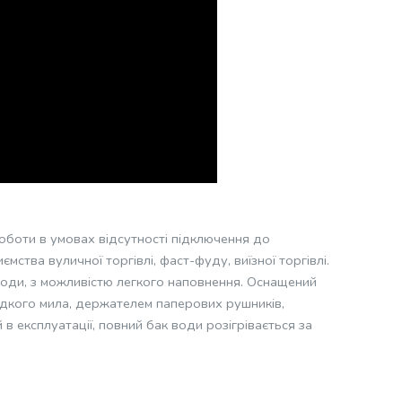
оботи в умовах відсутності підключення до
мства вуличної торгівлі, фаст-фуду, виїзної торгівлі.
води, з можливістю легкого наповнення. Оснащений
ідкого мила, держателем паперових рушників,
в експлуатації, повний бак води розігрівається за