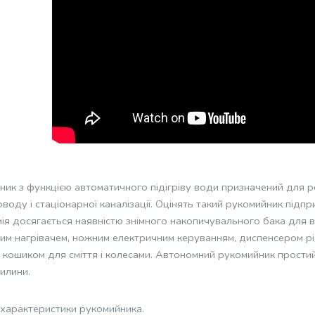
ник з функцією автоматичного підігріву води призначений для р
оду і стаціонарної каналізації. Оцінять такий рукомийник підприє
ія досягається наявністю знімного накопичувального бака для 
им нагрівачем, ножним електричним керуванням, диспенсером р
 кошиком для сміття і колесами. Автономний рукомийник простий 
вилини.
і характеристики рукомийника.