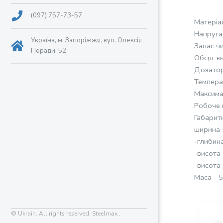
(097) 757-73-57
Матеріа
Напруга
Україна, м. Запоріжжя, вул. Олексія
Запас чи
Поради, 52
Обсяг єм
Дозатор
Темпера
Максима
Робоче 
Габаритн
ширина 
-глибин
-висота
-висота
Маса - 5
© Ukrain. All rights reserved. Steelmax..