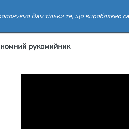
опонуємо Вам тільки те, що виробляємо са
номний рукомийник