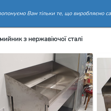
опонуємо Вам тільки те, що виробляємо са
мийник з нержавіючої сталі