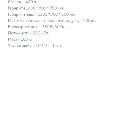
Ємність - 400 л.
Габарити 1400 * 900 * 850 мм.
Габарити чаші - 1200 * 700 * 500 мм.
Максимальне завантаження продукту - 200 кг.
Елекктропітаніе - 380 В, 50 Гц.
Потужність - 22.5 кВт.
Маса - 180 кг.
Час нагріву до 100 ° С - 1.5 ч.
Головна
Мангальна тема